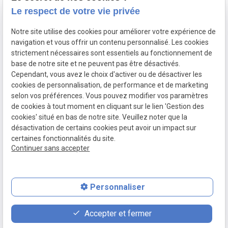
Contact
Le respect de votre vie privée
Notre site utilise des cookies pour améliorer votre expérience de
Plan du site
115 Avenue Jean Lebas
navigation et vous offrir un contenu personnalisé. Les cookies
59100 ROUBAIX
strictement nécessaires sont essentiels au fonctionnement de
Mentions légales
base de notre site et ne peuvent pas être désactivés.
Cependant, vous avez le choix d'activer ou de désactiver les
Politique de
cookies de personnalisation, de performance et de marketing
confidentialité
selon vos préférences. Vous pouvez modifier vos paramètres
de cookies à tout moment en cliquant sur le lien 'Gestion des
Gestion des cookies
cookies' situé en bas de notre site. Veuillez noter que la
désactivation de certains cookies peut avoir un impact sur
certaines fonctionnalités du site.
Continuer sans accepter
Numéro de SIRET :
83899690800037
Personnaliser
place
event
phone
Accepter et fermer
Plan d'accès
Rendez-vous
03.66.88.35.56