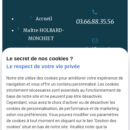
Accueil
03.66.88.35.56
Maître HOLBARD-
MONCHIET
contact@avocat-
Actualités
holbardmonchiet.com
Le secret de nos cookies ?
Contact
Le respect de votre vie privée
Notre site utilise des cookies pour améliorer votre expérience de
Plan du site
115 Avenue Jean Lebas
navigation et vous offrir un contenu personnalisé. Les cookies
59100 ROUBAIX
strictement nécessaires sont essentiels au fonctionnement de
Mentions légales
base de notre site et ne peuvent pas être désactivés.
Cependant, vous avez le choix d'activer ou de désactiver les
Politique de
cookies de personnalisation, de performance et de marketing
confidentialité
selon vos préférences. Vous pouvez modifier vos paramètres
de cookies à tout moment en cliquant sur le lien 'Gestion des
Gestion des cookies
cookies' situé en bas de notre site. Veuillez noter que la