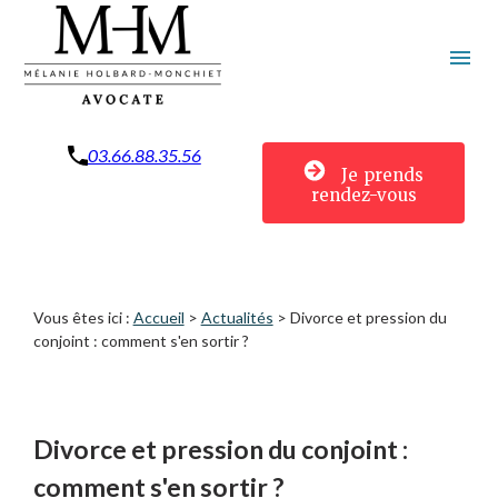
Panneau de gestion des cookies
menu
03.66.88.35.56
Je prends
rendez-vous
Vous êtes ici :
Accueil
>
Actualités
> Divorce et pression du
conjoint : comment s'en sortir ?
Divorce et pression du conjoint :
comment s'en sortir ?