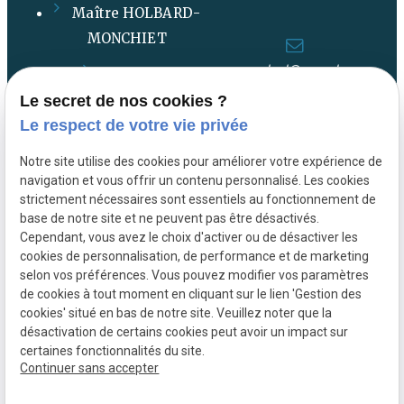
Maître HOLBARD-
MONCHIET
contact@avocat-
Actualités
holbardmonchiet.com
Le secret de nos cookies ?
Contact
Le respect de votre vie privée
Notre site utilise des cookies pour améliorer votre expérience de
Plan du site
115 Avenue Jean Lebas
navigation et vous offrir un contenu personnalisé. Les cookies
59100 ROUBAIX
strictement nécessaires sont essentiels au fonctionnement de
Mentions légales
base de notre site et ne peuvent pas être désactivés.
Cependant, vous avez le choix d'activer ou de désactiver les
Politique de
cookies de personnalisation, de performance et de marketing
confidentialité
selon vos préférences. Vous pouvez modifier vos paramètres
de cookies à tout moment en cliquant sur le lien 'Gestion des
Gestion des cookies
cookies' situé en bas de notre site. Veuillez noter que la
désactivation de certains cookies peut avoir un impact sur
certaines fonctionnalités du site.
Continuer sans accepter
Numéro de SIRET :
83899690800037